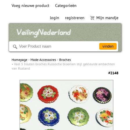
Voeg nieuwe product
Categorieën
login
registreren
Mijn mandje
Homepage
Mode-Accessoires
Broches
Veel 5 houten broches Russische bloemen stijl gekleurde ambachten
van Rusland
#2148