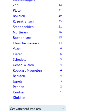
Zon
32
Platen
31
Bokalen
29
Rozenkransen
25
Standbeelden
21
Mortieren
16
Boeddhisme
15
Etnische maskers
14
Vazen
6
Eieren
6
Schedels
5
Gebed Wielen
4
Koelkast Magneten
4
Beelden
4
Lepels
3
Pennen
2
Knotsen
1
Klokken
1
Geavanceerd zoeken