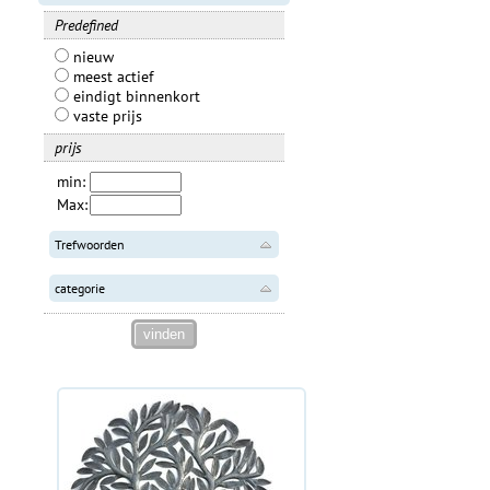
Predefined
nieuw
meest actief
eindigt binnenkort
vaste prijs
prijs
min:
Max:
Trefwoorden
categorie