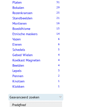
Platen
31
Bokalen
29
Rozenkransen
25
Standbeelden
21
Mortieren
16
Boeddhisme
15
Etnische maskers
14
Vazen
6
Eieren
6
Schedels
5
Gebed Wielen
4
Koelkast Magneten
4
Beelden
4
Lepels
3
Pennen
2
Knotsen
1
Klokken
1
Geavanceerd zoeken
Predefined