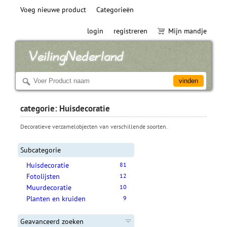
Voeg nieuwe product
Categorieën
login
registreren
Mijn mandje
categorie: Huisdecoratie
Decoratieve verzamelobjecten van verschillende soorten.
Subcategorie
Huisdecoratie
81
Fotolijsten
12
Muurdecoratie
10
Planten en kruiden
9
Geavanceerd zoeken