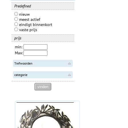
Predefined
nieuw
meest actief
eindigt binnenkort
vaste prijs
prijs
min:
Max:
Trefwoorden
categorie