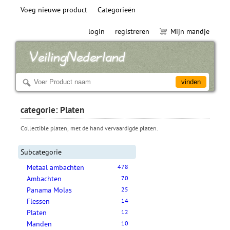
Voeg nieuwe product
Categorieën
login
registreren
Mijn mandje
categorie: Platen
Collectible platen, met de hand vervaardigde platen.
Subcategorie
Metaal ambachten
478
Ambachten
70
Panama Molas
25
Flessen
14
Platen
12
Manden
10