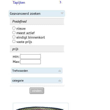
Tapijten
3
Geavanceerd zoeken
Predefined
nieuw
meest actief
eindigt binnenkort
vaste prijs
prijs
min:
Max:
Trefwoorden
categorie